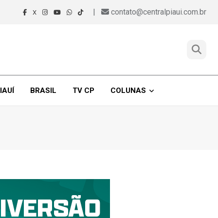
|
contato@centralpiaui.com.br
X
IAUÍ
BRASIL
TV CP
COLUNAS