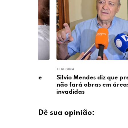
TERESINA
dante de
Silvio Mendes diz que prefeitu
moço em
não fará obras em áreas
invadidas
Dê sua opinião: