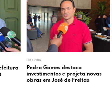
INTERIOR
INTERD
Pedro Gomes destaca
ra
Pont
investimentos e projeta novas
Timo
obras em José de Freitas
hora