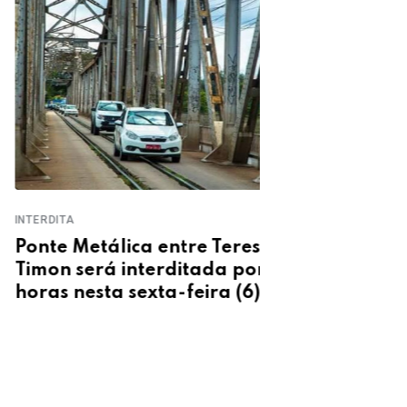
ITA
TERESINA
e Metálica entre Teresina e
Carro pega f
n será interditada por oito
horas após o
s nesta sexta-feira (6)
ponte de Ter