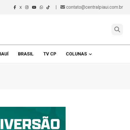
|
contato@centralpiaui.com.br
X
IAUÍ
BRASIL
TV CP
COLUNAS