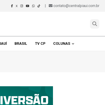
|
contato@centralpiaui.com.br
X
IAUÍ
BRASIL
TV CP
COLUNAS