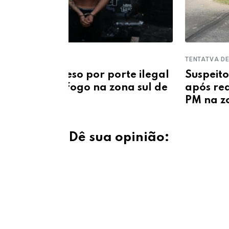
TENTATVA DE ASSALTO
rte ilegal
Suspeito de roubo é baleado
ona sul de
após reagir à abordagem de
PM na zona Sudeste
Dê sua opinião: