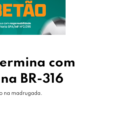
 termina com
 na BR-316
são na madrugada.