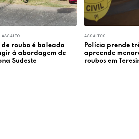
ASSALTOS
GARIMP
Polícia prende três suspeitos e
PM f
apreende menores por série de
apr
roubos em Teresina
oper