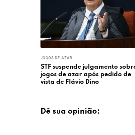
JOGOS DE AZAR
STF suspende julgamento sobr
to
jogos de azar após pedido de
a de
vista de Flávio Dino
io 2027-
Dê sua opinião: