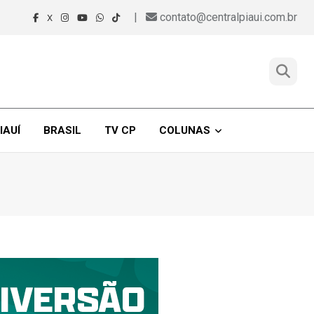
|
contato@centralpiaui.com.br
X
IAUÍ
BRASIL
TV CP
COLUNAS