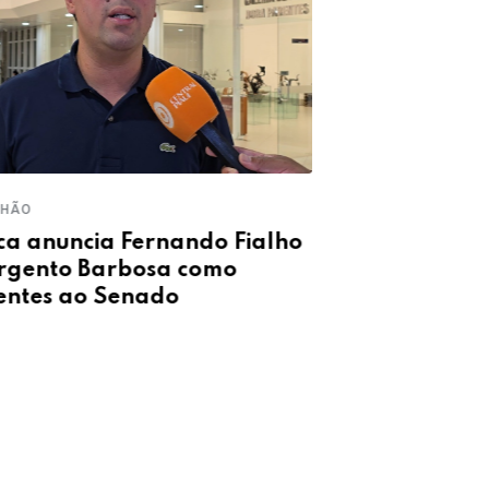
ELEIÇÕES 2026
NHÃO
Rafael Fontel
ca anuncia Fernando Fialho
pelo Governo
rgento Barbosa como
65,5% dos vo
entes ao Senado
Vetor3