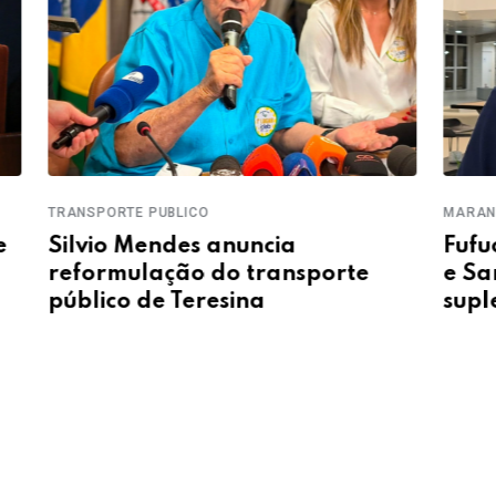
TRANSPORTE PUBLICO
MARA
e
Silvio Mendes anuncia
Fufu
reformulação do transporte
e Sa
público de Teresina
supl