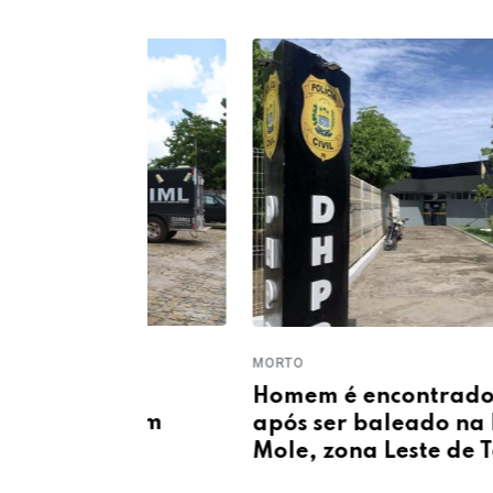
MORTO
ser
Homem é encontrado sem vida
2, em
após ser baleado na Pedra
Mole, zona Leste de Teresina