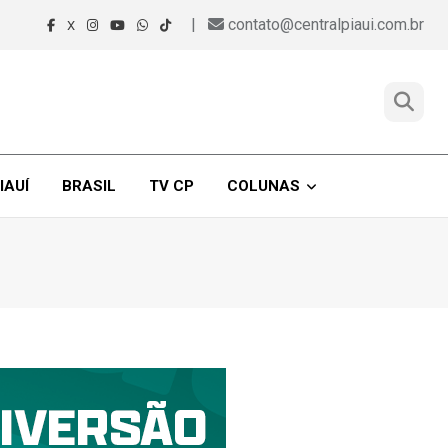
|
contato@centralpiaui.com.br
X
IAUÍ
BRASIL
TV CP
COLUNAS