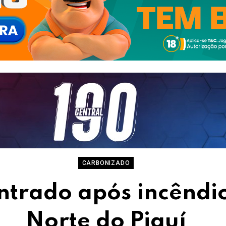
CARBONIZADO
ntrado após incêndi
Norte do Piauí