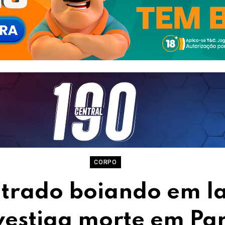
CORPO
trado boiando em la
nvestiga morte em Pa