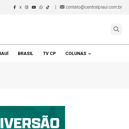
|
contato@centralpiaui.com.br
X
IAUÍ
BRASIL
TV CP
COLUNAS