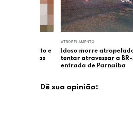
ATROPELAMENTO
um morto e
Idoso morre atropelado ao
e Matias
tentar atravessar a BR-343 na
entrada de Parnaíba
Dê sua opinião: