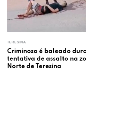
INA
ATROPELAMENTO
inoso é baleado durante
Pedestre mor
ativa de assalto na zona
atropelado n
e de Teresina
Esperantina