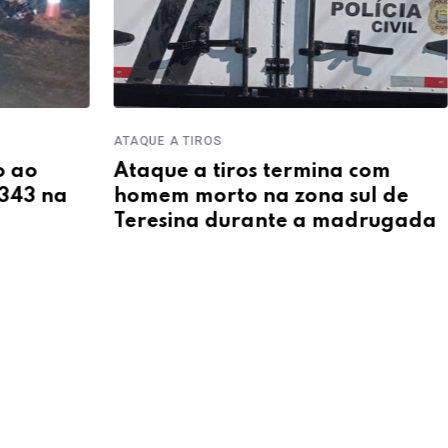
TERES
ATAQUE A TIROS
Crim
Ataque a tiros termina com
tent
homem morto na zona sul de
Nort
Teresina durante a madrugada