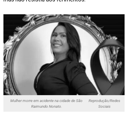
Mulher morre em acidente na cidade de São
Reprodução/Redes
Raimundo Nonato.
Sociais