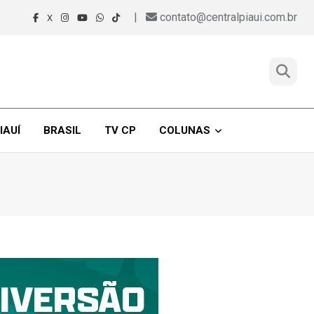
|
contato@centralpiaui.com.br
X
IAUÍ
BRASIL
TV CP
COLUNAS