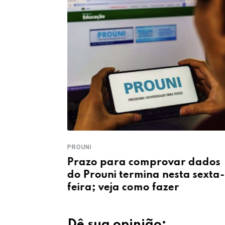
RESTITUIÇÃO
r dados
Consulta ao 3º lote da
ta sexta-
restituição do IR 2026 já está
disponível; veja como acessar
Dê sua opinião: