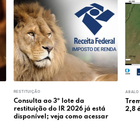
ABALO SÍSMICO
PROVA 
Tremor de terra de magnitude
Mais
2,8 é registrado no Maranhão
aind
vida