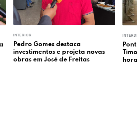
INTERDITA
TERES
Ponte Metálica entre Teresina e
Carr
Timon será interditada por oito
hora
horas nesta sexta-feira (6)
pont