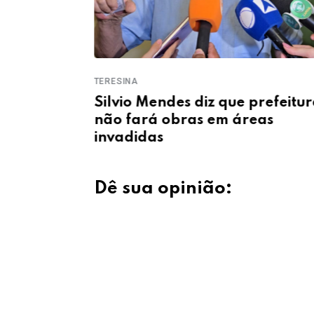
INTERIOR
Pedro Gomes destaca
 prefeitura
investimentos e projeta novas
reas
obras em José de Freitas
Dê sua opinião: