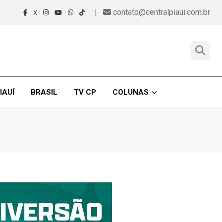
|
contato@centralpiaui.com.br
X
IAUÍ
BRASIL
TV CP
COLUNAS