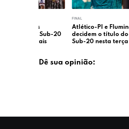
FINAL
nos
Atlético-PI e Fluminense-PI
tri Sub-20
decidem o título do Piauiense
onais
Sub-20 nesta terça (4)
Dê sua opinião: