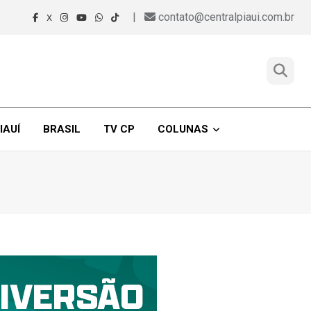
|
contato@centralpiaui.com.br
X
IAUÍ
BRASIL
TV CP
COLUNAS