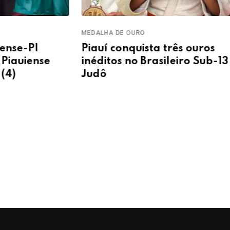
MEDALHA DE OURO
VITÓRI
Piauí conquista três ouros
Atlé
inéditos no Brasileiro Sub-13 de
Negr
Judô
A2 F