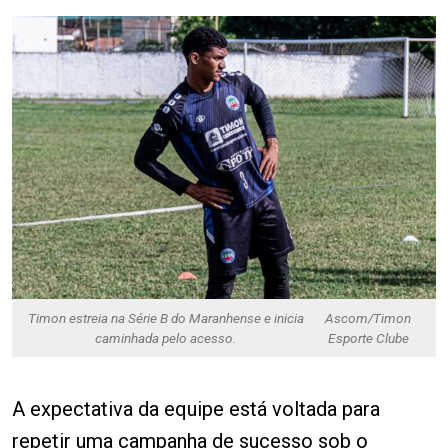
Timon estreia na Série B do Maranhense e inicia
Ascom/Timon
caminhada pelo acesso.
Esporte Clube
A expectativa da equipe está voltada para
repetir uma campanha de sucesso sob o