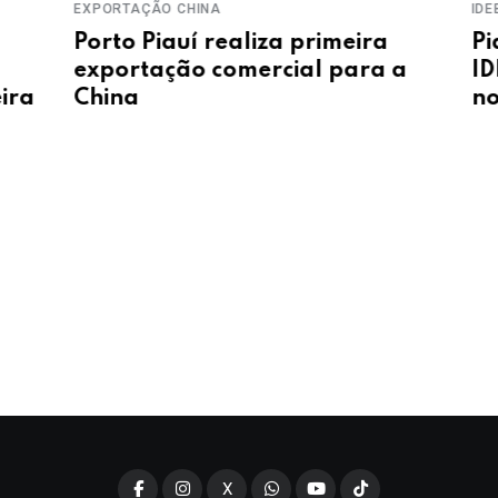
EXPORTAÇÃO CHINA
IDEB
Porto Piauí realiza primeira
Piau
exportação comercial para a
IDEB
a
China
no e
X