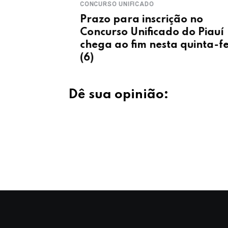
CONCURSO UNIFICADO
idosos
Prazo para inscrição no
es no Piauí
Concurso Unificado do Piauí
a IBGE
chega ao fim nesta quinta-feir
(6)
Dê sua opinião: