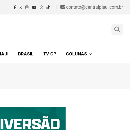
|
contato@centralpiaui.com.br
X
IAUÍ
BRASIL
TV CP
COLUNAS