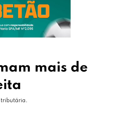
somam mais de
eita
tributária.