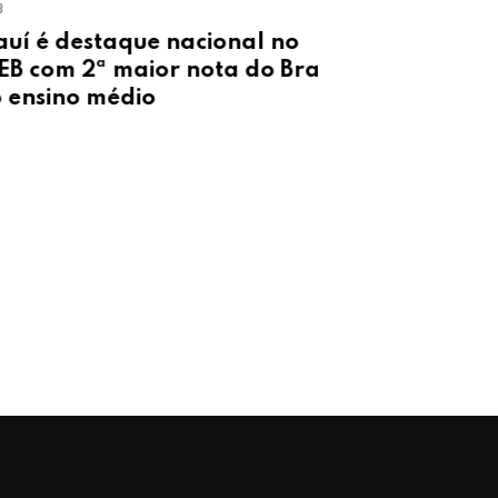
VENTOS FORTES
Alerta do IN
í é destaque nacional no
de vento de 
 com 2ª maior nota do Brasil
Piauí
nsino médio