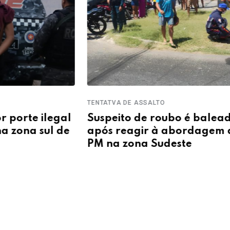
TENTATVA DE ASSALTO
ASSAL
al
Suspeito de roubo é baleado
Polí
e
após reagir à abordagem de
apre
PM na zona Sudeste
roub