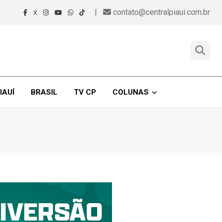
|
contato@centralpiaui.com.br
X
IAUÍ
BRASIL
TV CP
COLUNAS