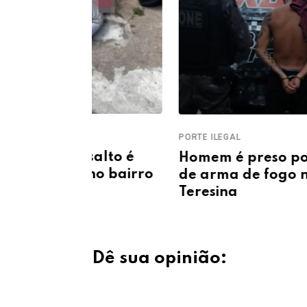
PORTE ILEGAL
salto é
Homem é preso por porte ileg
 no bairro
de arma de fogo na zona sul d
Teresina
Dê sua opinião: