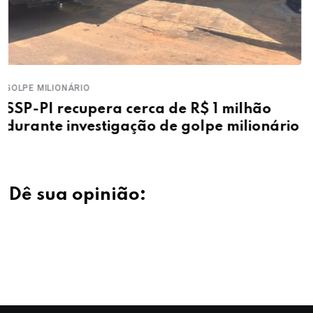
TRÁFICO
hão
PM prende três suspeitos e apreen
ionário
drogas e dinheiro em Parnaíba
Dê sua opinião: