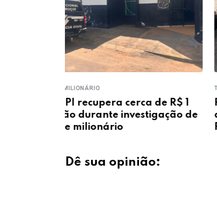
TRÁFICO
 de R$ 1
PM prende três suspeitos e
tigação de
apreende drogas e dinheiro e
Parnaíba
Dê sua opinião: