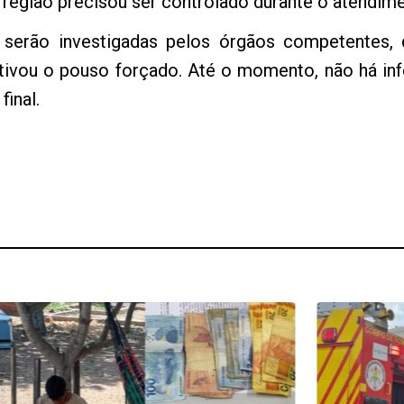
a região precisou ser controlado durante o atendim
serão investigadas pelos órgãos competentes, q
otivou o pouso forçado. Até o momento, não há i
inal.