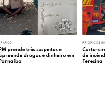
PRICIPIO DE INCÊNDIO
LAVAGE
Curto-circuito provoca princípio
FICC
m
de incêndio em loja no Centro de
cump
Teresina
grup