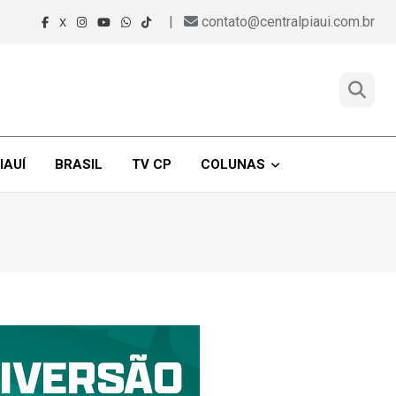
|
contato@centralpiaui.com.br
X
IAUÍ
BRASIL
TV CP
COLUNAS