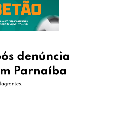
ós denúncia
 em Parnaíba
Flagrantes.