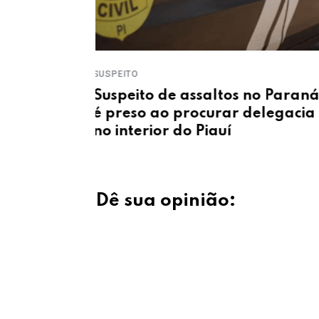
ROUBO DE ENERGIA
Dona de pizzaria é presa
no Paraná
suspeita de furto de energia n
delegacia
Zona Norte de Teresina
Dê sua opinião: