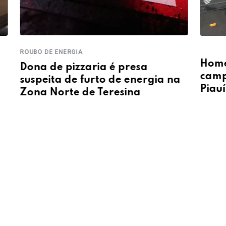
FURTO 
Homem é encontrado morto em
Dono
campo de futebol no interior do
a
flag
Piauí
em T