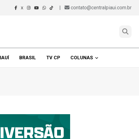
|
contato@centralpiaui.com.br
X
IAUÍ
BRASIL
TV CP
COLUNAS