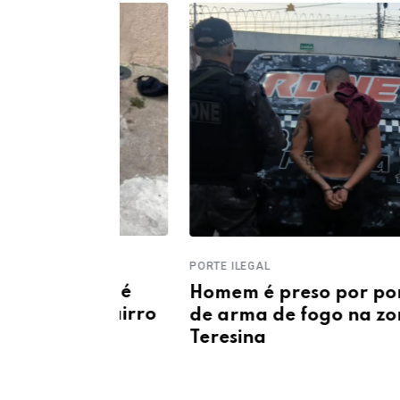
PORTE ILEGAL
salto é
Homem é preso por porte ileg
 no bairro
de arma de fogo na zona sul d
Teresina