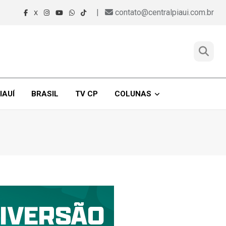
|
contato@centralpiaui.com.br
X
IAUÍ
BRASIL
TV CP
COLUNAS