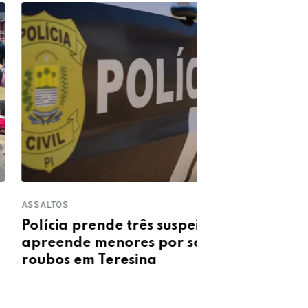
TOS
GARIMPO ILEGAL
cia prende três suspeitos e
PM fecha gar
ende menores por série de
apreende eq
os em Teresina
operação no 