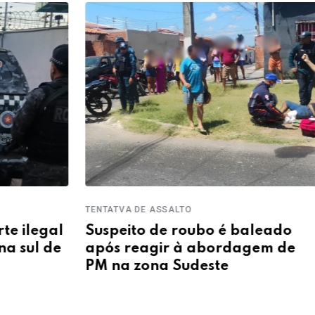
TENTATVA DE ASSALTO
ASSAL
al
Suspeito de roubo é baleado
Polí
e
após reagir à abordagem de
apre
PM na zona Sudeste
roub