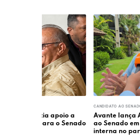
CANDIDATO AO SENADO
apoio a
Avante lança Antônio José Lir
ra o Senado
ao Senado em meio a disputa
interna no partido