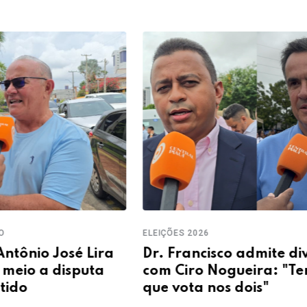
ELEIÇÕ
ELEIÇÕES 2026
Rafa
a
Dr. Francisco admite dividir base
alia
com Ciro Nogueira: "Tem líder
gove
que vota nos dois"