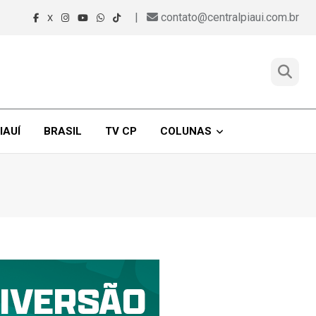
|
contato@centralpiaui.com.br
X
IAUÍ
BRASIL
TV CP
COLUNAS