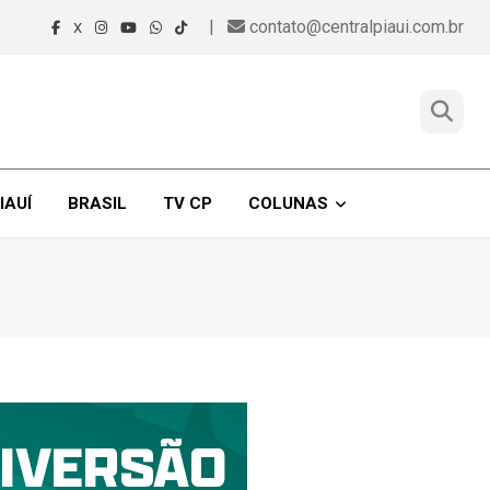
|
contato@centralpiaui.com.br
X
IAUÍ
BRASIL
TV CP
COLUNAS