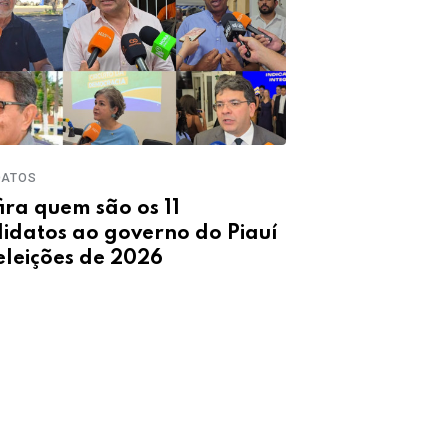
DATOS
TERESINA
ira quem são os 11
Gessivaldo d
idatos ao governo do Piauí
emendas para
eleições de 2026
desalento no 