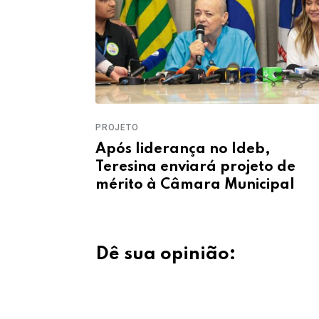
PROJETO
a disputa
Após liderança no Ideb,
í com
Teresina enviará projeto de
dos, aponta
mérito à Câmara Municipal
Dê sua opinião: