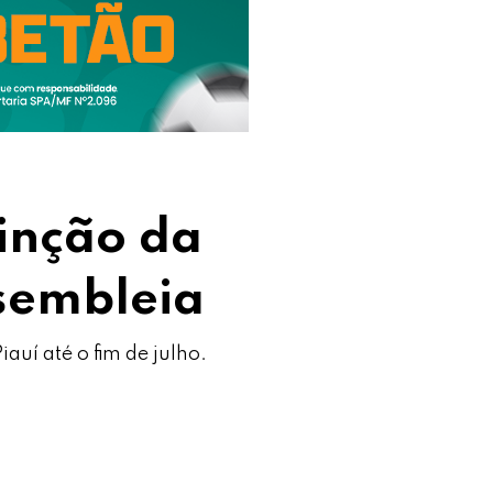
inção da
ssembleia
auí até o fim de julho.