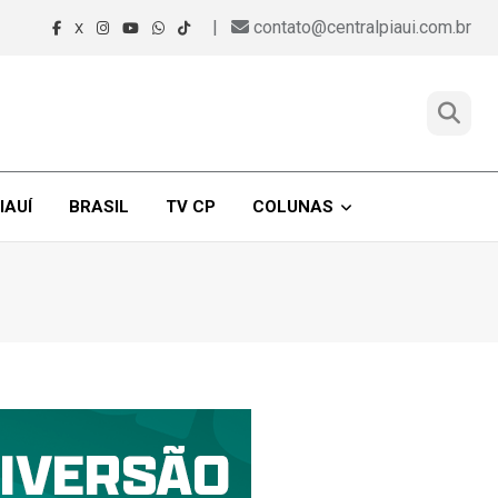
|
contato@centralpiaui.com.br
X
IAUÍ
BRASIL
TV CP
COLUNAS