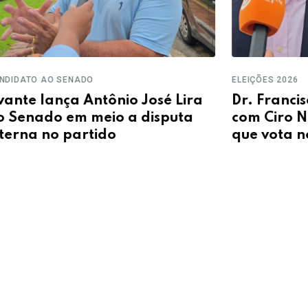
ELEIÇÕ
ELEIÇÕES 2026
Rafa
a
Dr. Francisco admite dividir base
alia
com Ciro Nogueira: "Tem líder
gove
que vota nos dois"