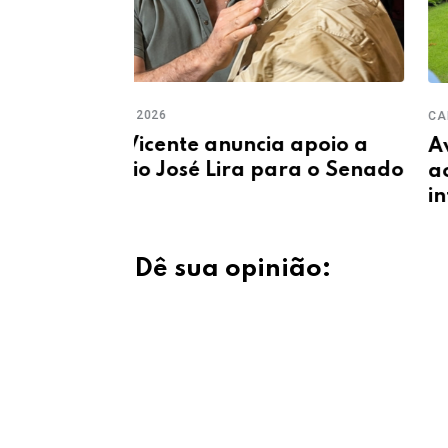
CANDIDATO AO SENADO
apoio a
Avante lança Antônio José Lir
ra o Senado
ao Senado em meio a disputa
interna no partido
Dê sua opinião: