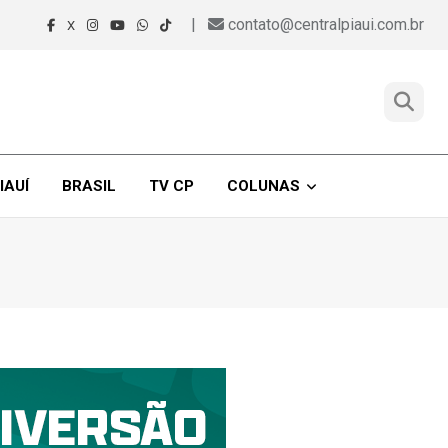
|
contato@centralpiaui.com.br
X
IAUÍ
BRASIL
TV CP
COLUNAS