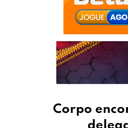
Corpo encon
deleg