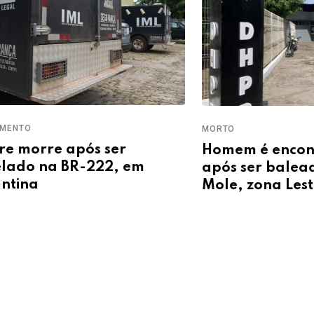
MORTO
ENCON
Homem é encontrado sem vida
Hom
após ser baleado na Pedra
imóv
Mole, zona Leste de Teresina
Jesu