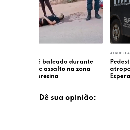
ATROPELAMENTO
durante
Pedestre morre após ser
na zona
atropelado na BR-222, em
Esperantina
Dê sua opinião: