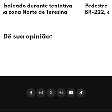
tiva
Pedestre morre após ser atropela
na
BR-222, em Esperantina
Dê sua opinião:
X