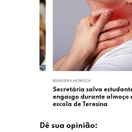
MANOBRA HEIMLICH
crise na
Secretária salva estudante de
mento do
engasgo durante almoço em
escola de Teresina
Dê sua opinião: