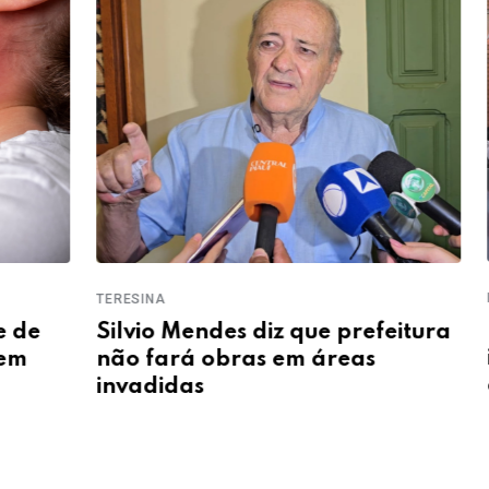
INTERI
TERESINA
Pedr
Silvio Mendes diz que prefeitura
inve
não fará obras em áreas
obra
invadidas