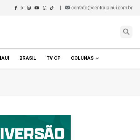
|
contato@centralpiaui.com.br
X
IAUÍ
BRASIL
TV CP
COLUNAS