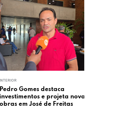
OR
INTERDITA
o Gomes destaca
Ponte Metálic
stimentos e projeta novas
Timon será in
s em José de Freitas
horas nesta s