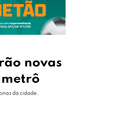
erão novas
 metrô
zonas da cidade.