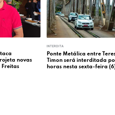
INTERDITA
TERES
Ponte Metálica entre Teresina e
Carr
Timon será interditada por oito
hora
horas nesta sexta-feira (6)
pont