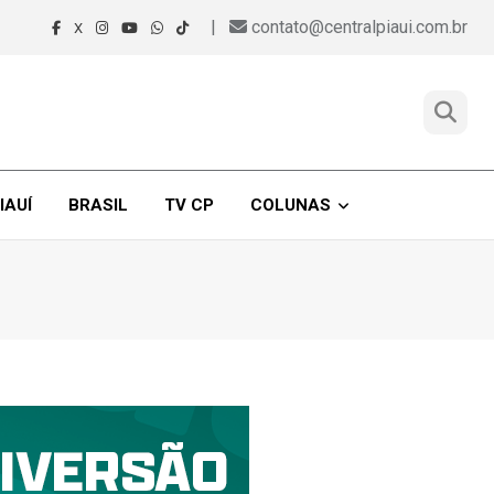
|
contato@centralpiaui.com.br
X
IAUÍ
BRASIL
TV CP
COLUNAS