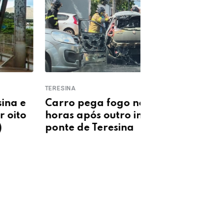
INA
INTERDITADO
o pega fogo no Centro
Trecho da Ave
s após outro incêndio em
será interdit
e de Teresina
Teresina