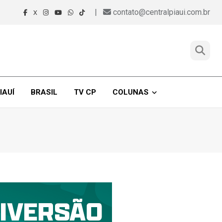
|
contato@centralpiaui.com.br
X
IAUÍ
BRASIL
TV CP
COLUNAS