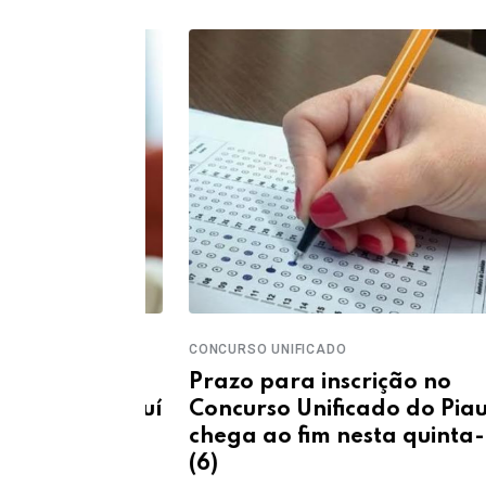
CONCURSO UNIFICADO
idosos
Prazo para inscrição no
es no Piauí
Concurso Unificado do Piauí
a IBGE
chega ao fim nesta quinta-feir
(6)