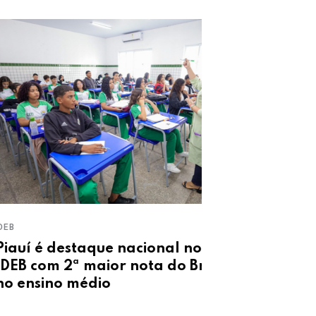
VENTOS FORTES
Alerta do IN
í é destaque nacional no
de vento de 
 com 2ª maior nota do Brasil
Piauí
nsino médio