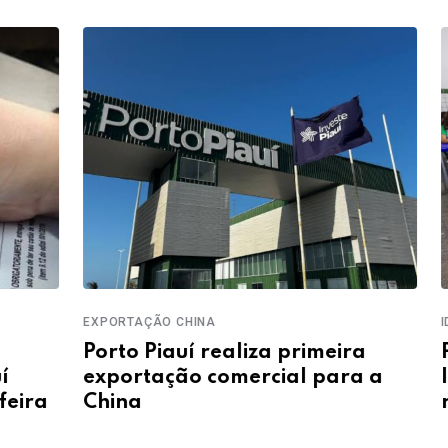
EXPORTAÇÃO CHINA
IDEB
Porto Piauí realiza primeira
Piau
exportação comercial para a
IDEB
a
China
no e