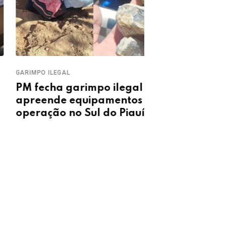
O ILEGAL
TOMBAMENTO
echa garimpo ilegal e
Carreta car
eende equipamentos em
tomba e bloq
ação no Sul do Piauí
Sul do Piauí