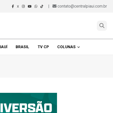
|
contato@centralpiaui.com.br
X
IAUÍ
BRASIL
TV CP
COLUNAS