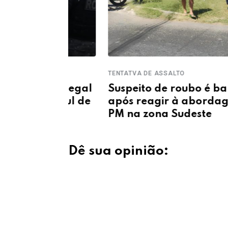
TENTATVA DE ASSALTO
rte ilegal
Suspeito de roubo é baleado
ona sul de
após reagir à abordagem de
PM na zona Sudeste
Dê sua opinião: