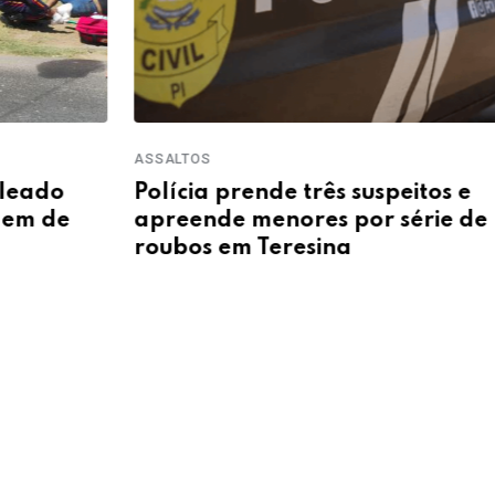
ASSALTOS
GARIMP
Polícia prende três suspeitos e
PM f
apreende menores por série de
apr
roubos em Teresina
oper