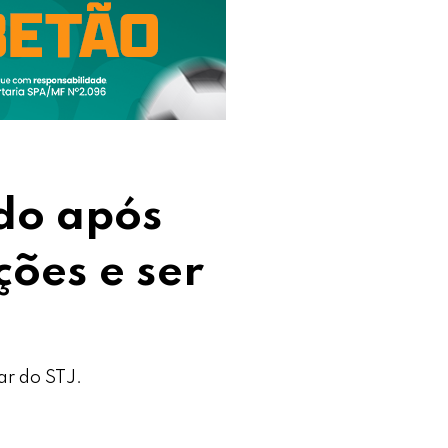
do após
ções e ser
ar do STJ.