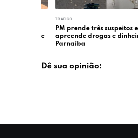
TRÁFICO
 de R$ 1
PM prende três suspeitos e
tigação de
apreende drogas e dinheiro e
Parnaíba
Dê sua opinião: