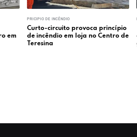
PRICIPIO DE INCÊNDIO
LAVAGE
Curto-circuito provoca princípio
FICC
m
de incêndio em loja no Centro de
cump
Teresina
grup