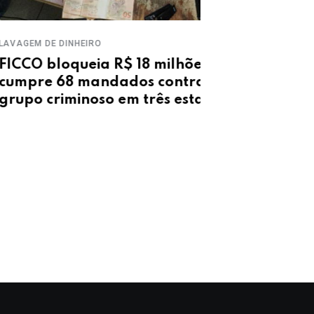
M DE DINHEIRO
OPERAÇÃO
O bloqueia R$ 18 milhões e
DRACO prende
re 68 mandados contra
e apreende o
o criminoso em três estados
Parnaguá