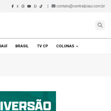
|
contato@centralpiaui.com.br
X
IAUÍ
BRASIL
TV CP
COLUNAS