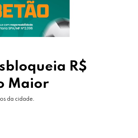
esbloqueia R$
o Maior
jos da cidade.