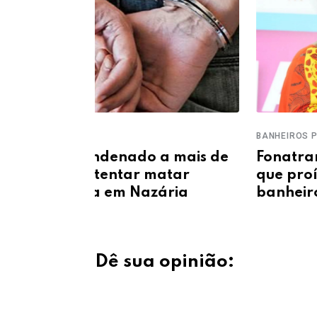
BANHEIROS PUBLICOS
a mais de
Fonatrans vai à Justiça contra l
atar
que proíbe mulheres trans em
ária
banheiros femininos de Teresi
Dê sua opinião: