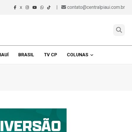
|
contato@centralpiaui.com.br
X
IAUÍ
BRASIL
TV CP
COLUNAS