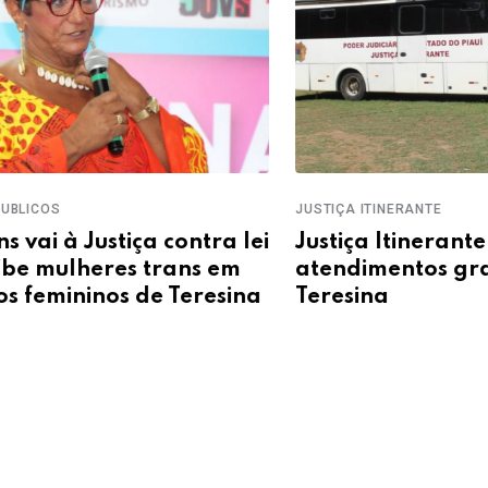
JUSTIÇA ITINERANTE
AUDIÊN
ei
Justiça Itinerante oferece
TCE-
atendimentos gratuitos em
deba
na
Teresina
Caju