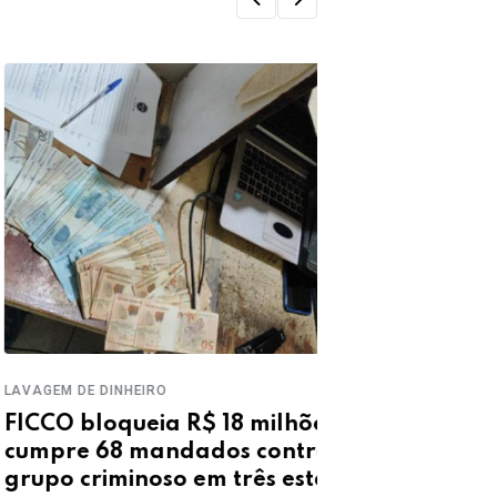
M DE DINHEIRO
OPERAÇÃO
O bloqueia R$ 18 milhões e
DRACO prende
re 68 mandados contra
e apreende o
o criminoso em três estados
Parnaguá