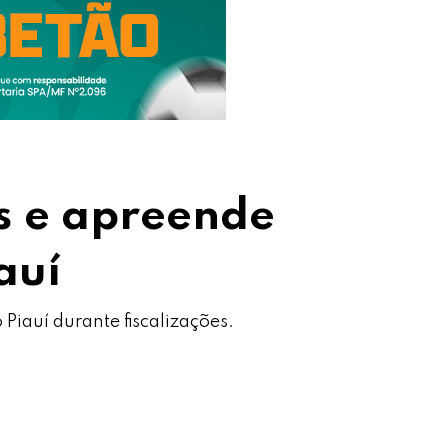
s e apreende
auí
iauí durante fiscalizações.