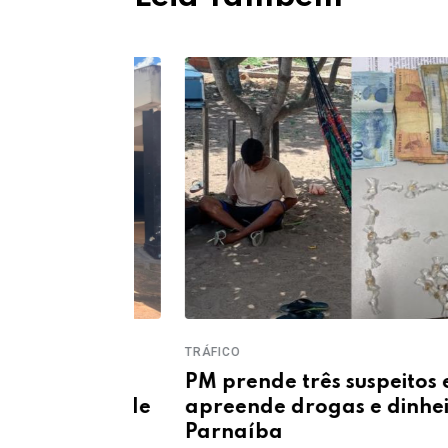
TRÁFICO
 de R$ 1
PM prende três suspeitos e
tigação de
apreende drogas e dinheiro e
Parnaíba