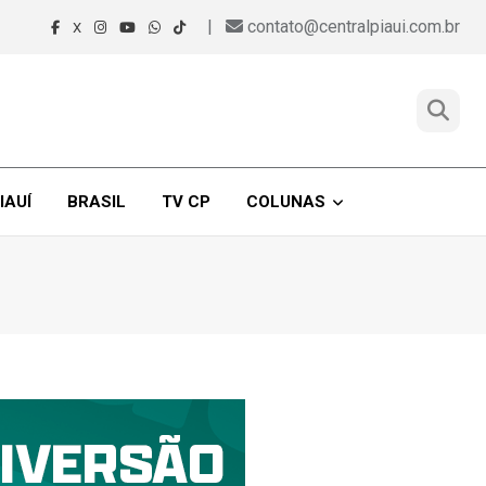
|
contato@centralpiaui.com.br
X
IAUÍ
BRASIL
TV CP
COLUNAS