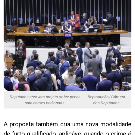
Deputados aprovam projeto sobre penas
Reprodução/ Câmara
para crimes hediondos.
dos Deputados
A proposta também cria uma nova modalidade
de furto qualificado, aplicável quando o crime é