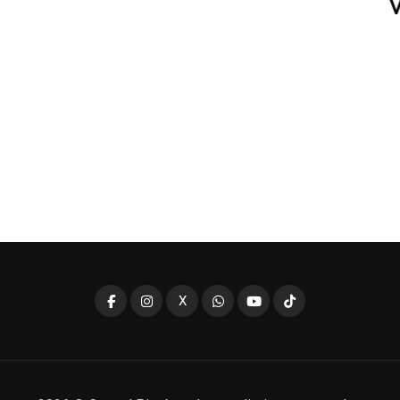
Veto
X