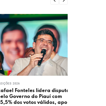
ES 2026
PROJETO
el Fonteles lidera disputa
Após lideran
 Governo do Piauí com
Teresina envi
% dos votos válidos, aponta
mérito à Câm