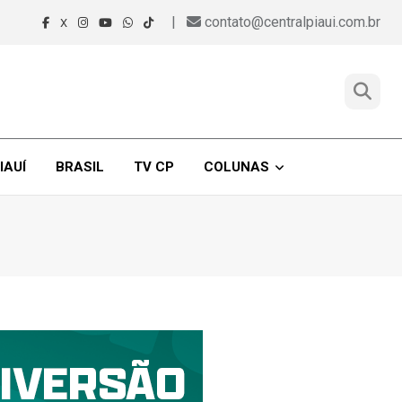
|
contato@centralpiaui.com.br
X
IAUÍ
BRASIL
TV CP
COLUNAS