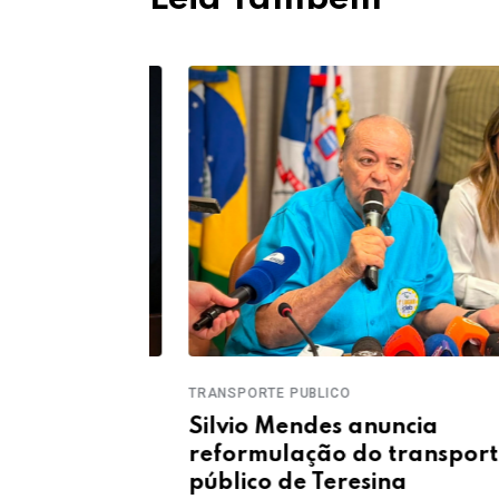
TRANSPORTE PUBLICO
nto sobre
Silvio Mendes anuncia
edido de
reformulação do transporte
público de Teresina