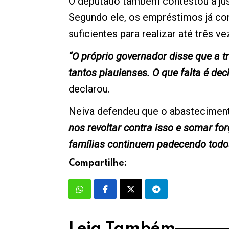
O deputado também contestou a justi
Segundo ele, os empréstimos já co
suficientes para realizar até três v
“O próprio governador disse que a t
tantos piauienses. O que falta é deci
declarou.
Neiva defendeu que o abasteciment
nos revoltar contra isso e somar fo
famílias continuem padecendo todos
Compartilhe:
Leia Também