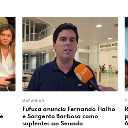
ELEIÇÕ
MARANHÃO
Rafa
Fufuca anuncia Fernando Fialho
pelo
e Sargento Barbosa como
65,5
suplentes ao Senado