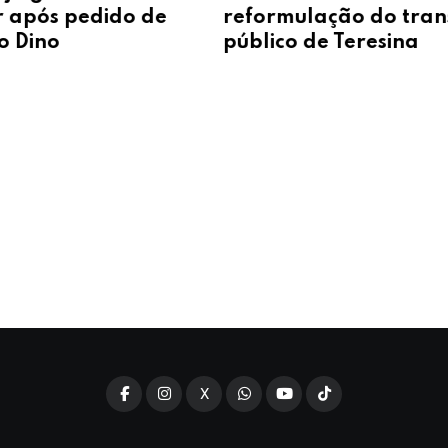
reformulação do transporte
e Sa
público de Teresina
supl
X