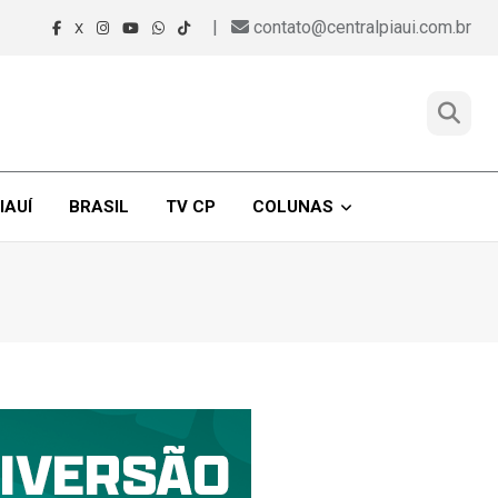
|
contato@centralpiaui.com.br
X
IAUÍ
BRASIL
TV CP
COLUNAS