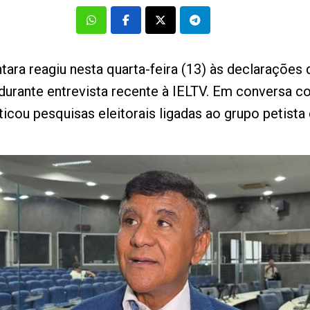
tara reagiu nesta quarta-feira (13) às declarações
rante entrevista recente à IELTV. Em conversa co
ticou pesquisas eleitorais ligadas ao grupo petista