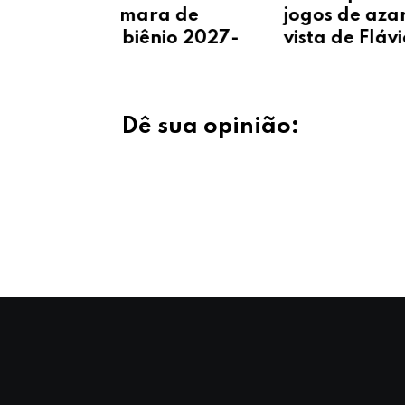
jogos de azar após pedido de
a de
vista de Flávio Dino
io 2027-
Dê sua opinião: