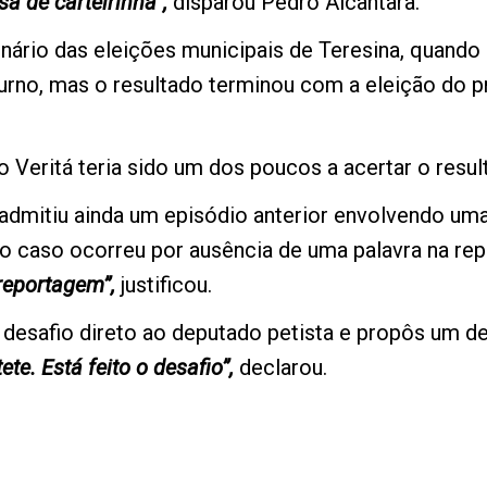
a de carteirinha”,
disparou Pedro Alcântara.
ário das eleições municipais de Teresina, quando 
turno, mas o resultado terminou com a eleição do p
 Veritá teria sido um dos poucos a acertar o resulta
r admitiu ainda um episódio anterior envolvendo um
o caso ocorreu por ausência de uma palavra na re
 reportagem”,
justificou.
 desafio direto ao deputado petista e propôs um d
ete. Está feito o desafio”,
declarou.