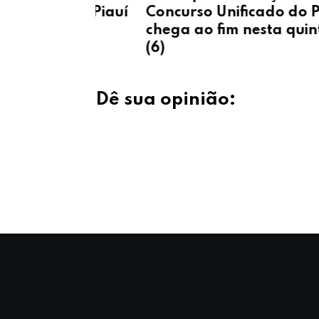
es no Piauí
Concurso Unificado do Piauí
a IBGE
chega ao fim nesta quinta-feir
(6)
Dê sua opinião: