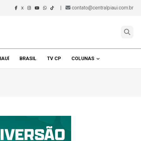
|
contato@centralpiaui.com.br
X
IAUÍ
BRASIL
TV CP
COLUNAS