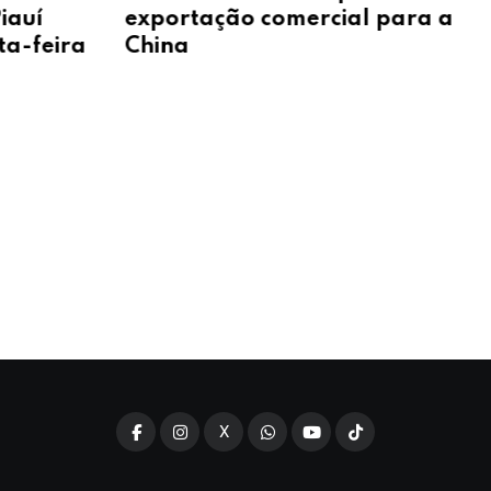
exportação comercial para a
IDEB
a
China
no e
X