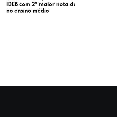
de vento de 
 com 2ª maior nota do Brasil
Piauí
nsino médio