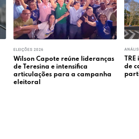
ANÁLISE
AO TO
TRE inicia análise dos registros
as
”Que
de candidatura e alerta
rede
partidos sobre prazos
a
Rafa
de s