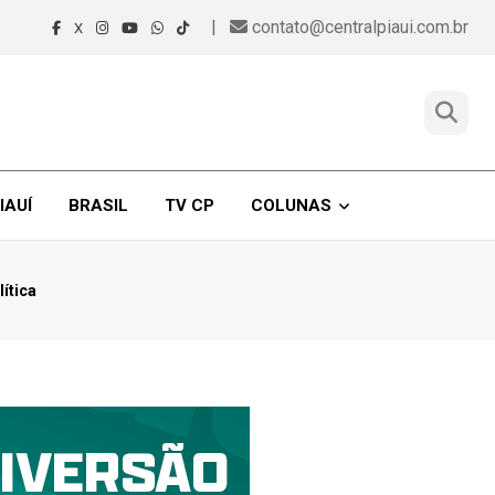
|
contato@centralpiaui.com.br
X
IAUÍ
BRASIL
TV CP
COLUNAS
ítica