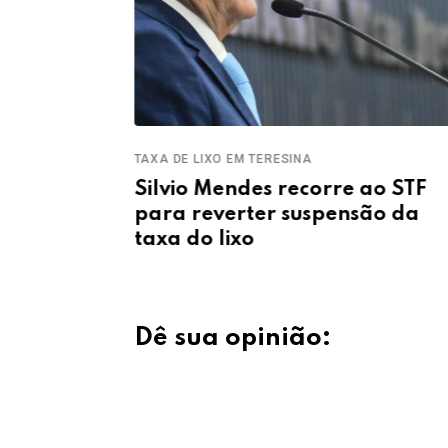
ELEIÇÕES 2026
 ao STF
Wilson Capote reúne lideranç
são da
de Teresina e intensifica
articulações para a campanh
eleitoral
Dê sua opinião: