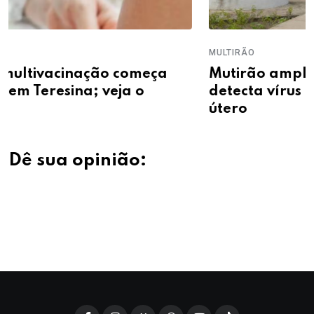
MULTIRÃO
Mutirão amplia acesso ao exame que
detecta vírus ligado ao câncer do colo 
útero
Dê sua opinião: