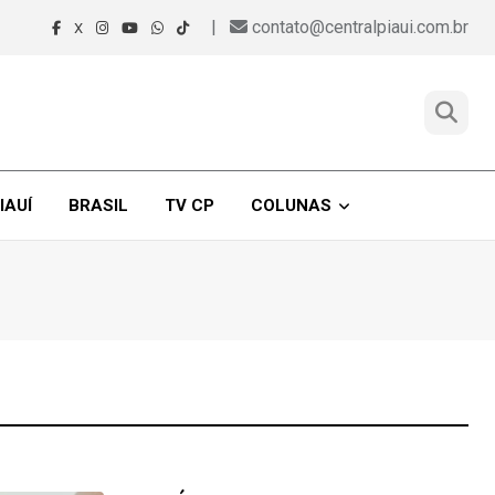
|
contato@centralpiaui.com.br
X
IAUÍ
BRASIL
TV CP
COLUNAS