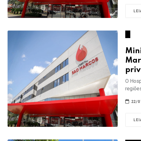
LEI
Mini
Mar
pri
O Hosp
regiõe
22/0
LEI