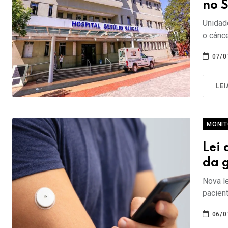
no 
Unidade
o cânc
07/0
LEI
MONI
Lei
da g
Nova l
pacien
06/0