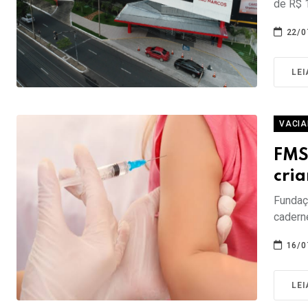
de R$ 
22/0
LEI
VACI
FMS
cria
Fundaçã
cadern
16/0
LEI