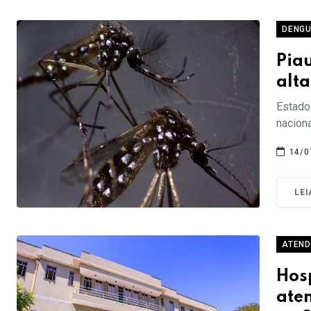
DENG
Pia
alta
Estado 
nacion
14/0
LEI
ATEND
Hosp
ate