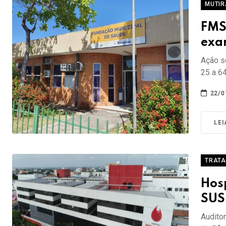
MUTI
FMS
exa
Ação s
25 a 6
22/0
LEI
TRAT
Hos
SUS
Audito