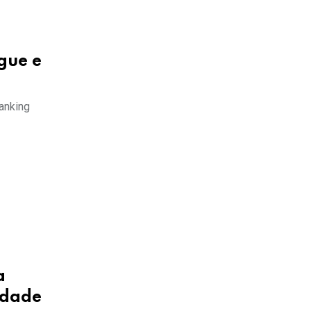
gue e
ranking
a
idade