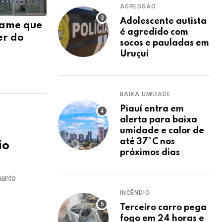
AGRESSÂO
Adolescente autista
xame que
é agredido com
er do
socos e pauladas em
Uruçuí
BAIXA UMIDADE
Piauí entra em
alerta para baixa
umidade e calor de
até 37°C nos
ão
próximos dias
uanto
INCÊNDIO
Terceiro carro pega
fogo em 24 horas e