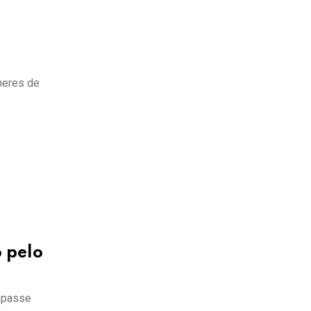
S
heres de
 pelo
repasse