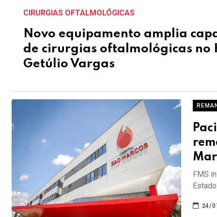
CIRURGIAS OFTALMOLÓGICAS
Novo equipamento amplia cap
de cirurgias oftalmológicas no 
Getúlio Vargas
REMA
Pac
rem
Mar
FMS in
Estado
24/0