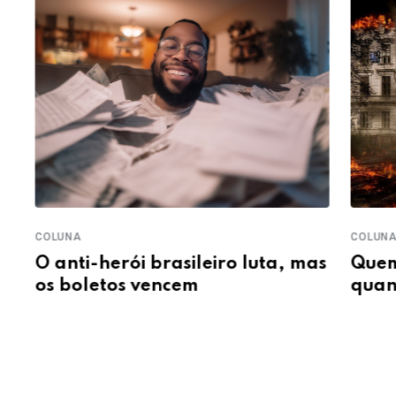
COLUNA
COLUN
Quem ganha e quem perde
Que 
as
quando o assunto é a guerra
carn