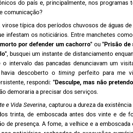
rônicos do país e, principalmente, nos programas t
de comunicação?
virose típica dos períodos chuvosos de águas de
ue infestam os noticiários. Entre manchetes com
e morto por defender um cachorro"
ou
"Prisão de
lo"
, busquei um instante de distanciamento enquan
e o intervalo das pancadas denunciavam um visi
 havia descoberto o
timing
perfeito para me vi
sistente, respondi:
"Desculpe, mas não pretendo
ão demoraria a precisar dos serviços.
te e Vida Severina
, capturou a dureza da existênci
dos trinta, de emboscada antes dos vinte e de f
ão de presença. A fome, a velhice e a emboscada