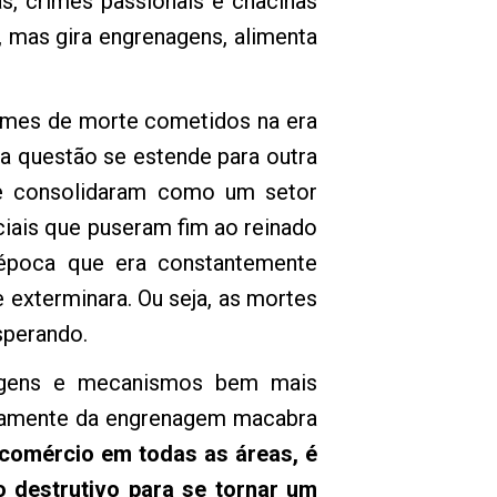
s, crimes passionais e chacinas
, mas gira engrenagens, alimenta
imes de morte cometidos na era
 a questão se estende para outra
 se consolidaram como um setor
iais que puseram fim ao reinado
 época que era constantemente
exterminara. Ou seja, as mortes
sperando.
upagens e mecanismos bem mais
retamente da engrenagem macabra
 comércio em todas as áreas, é
o destrutivo para se tornar um