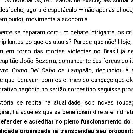
m nos noticiários, recheados de execuções sumária
 desfecho, agora é espetáculo — não apenas choca
sem pudor, movimenta a economia.
ente se deparam com um debate intrigante: os cr
ipilantes do que os atuais? Parece que não! Hoje,
tam em torno das mortes violentas no Brasil já
capitão João Bezerra, comandante das forças polic
ivro
Como Dei Cabo de Lampeão
, denunciou à
 que lucravam com os crimes do cangaço que ele 
ucrativo negócio no sertão nordestino seguisse pro
stória se repita na atualidade, sob novas ro
girar, há aqueles que se beneficiam direta e indi
efender e acreditar no pleno funcionamento do
nalidade organizada já transcendeu seu propósit