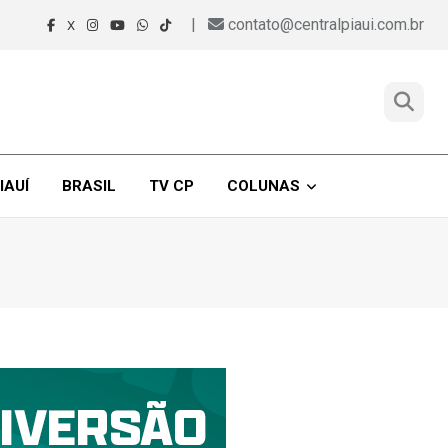
|
contato@centralpiaui.com.br
X
IAUÍ
BRASIL
TV CP
COLUNAS