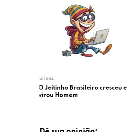
COLUNA
resceu e
O anti-herói brasileiro luta, m
os boletos vencem
Dê sua opinião: